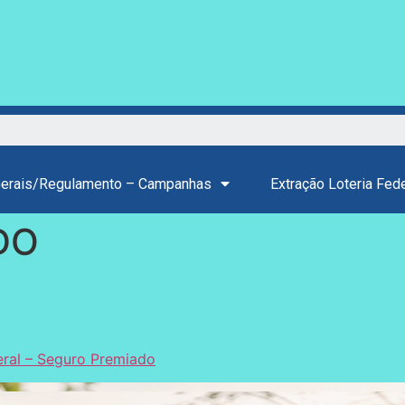
Gerais/Regulamento – Campanhas
Extração Loteria Fede
DO
eral – Seguro Premiado